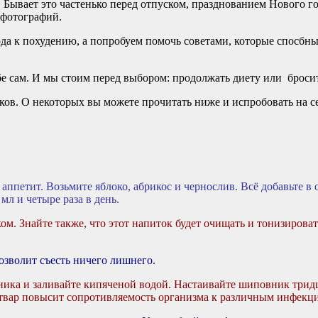
 Бывает это частенько перед отпуском, празднованием Нового го
 фотографий.
ода к похудению, а попробуем помочь советами, которые спосбны
ебе сам. И мы стоим перед выбором: продолжать диету или броси
ков. О некоторых вы можете прочитать ниже и испробовать на се
аппетит. Возьмите яблоко, абрикос и чернослив. Всё добавьте в
мл и четыре раза в день.
м. Знайте также, что этот напиток будет очищать и тонизирова
озволит съесть ничего лишнего.
ика и заливайте кипяченой водой. Настаивайте шиповник тридца
твар повысит сопротивляемость организма к различным инфекция