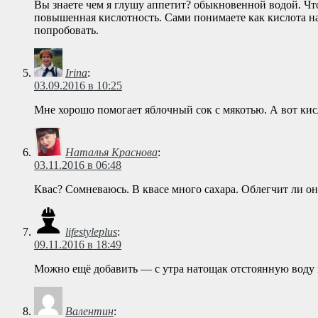
Вы знаете чем я глушу аппетит? обыкновенной водой. Чтоб
повышенная кислотность. Сами понимаете как кислота нач
попробовать.
Irina
:
03.09.2016 в 10:25
Мне хорошо помогает яблочный сок с мякотью. А вот ки
Наталья Краснова
:
03.11.2016 в 06:48
Квас? Сомневаюсь. В квасе много сахара. Облегчит ли он
lifestyleplus
:
09.11.2016 в 18:49
Можно ещё добавить — с утра натощак отстоянную воду 
Валентин
: