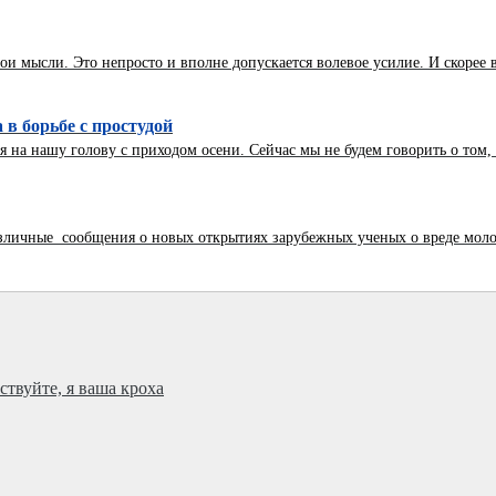
и мысли. Это непросто и вполне допускается волевое усилие. И скорее все
в борьбе с простудой
на нашу голову с приходом осени. Сейчас мы не будем говорить о том, ч
личные сообщения о новых открытиях зарубежных ученых о вреде молока
ствуйте, я ваша кроха