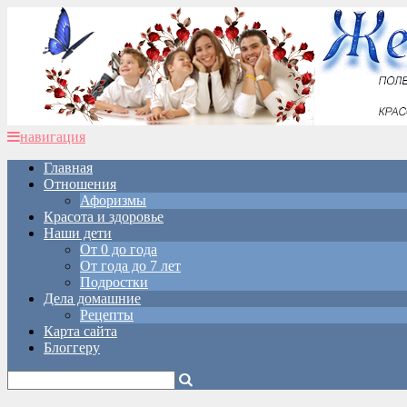
навигация
Главная
Отношения
Афоризмы
Красота и здоровье
Наши дети
От 0 до года
От года до 7 лет
Подростки
Дела домашние
Рецепты
Карта сайта
Блоггеру