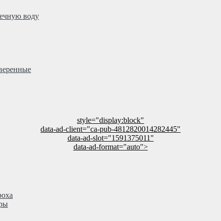
речную воду
оверенные
style="display:block"
data-ad-client="ca-pub-4812820014282445"
data-ad-slot="1591375011"
data-ad-format="auto">
роха
тры