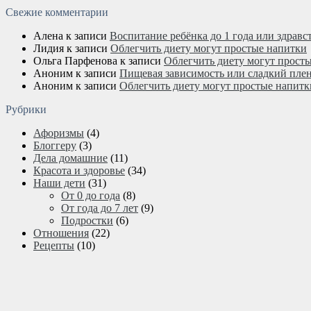
Свежие комментарии
Алена
к записи
Воспитание ребёнка до 1 года или здравст
Лидия
к записи
Облегчить диету могут простые напитки
Ольга Парфенова
к записи
Облегчить диету могут прост
Аноним
к записи
Пищевая зависимость или сладкий пле
Аноним
к записи
Облегчить диету могут простые напитк
Рубрики
Афоризмы
(4)
Блоггеру
(3)
Дела домашние
(11)
Красота и здоровье
(34)
Наши дети
(31)
От 0 до года
(8)
От года до 7 лет
(9)
Подростки
(6)
Отношения
(22)
Рецепты
(10)