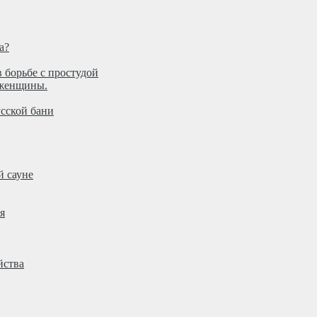
а?
 борьбе с простудой
 женщины.
усской бани
й сауне
я
йства