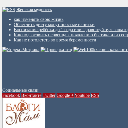
Женская мудрость
как изменять свою жизнь
Облегчить диету могут простые напитки
Воспитание ребёнка до 1 года или здравствуйте, я ваша к
Как подготовить первенца к появлению братика или сес
Как не потолстеть во время беременности
Социальные связи
Facebook
Вконтакте
Twitter
Google +
Youtube
RSS