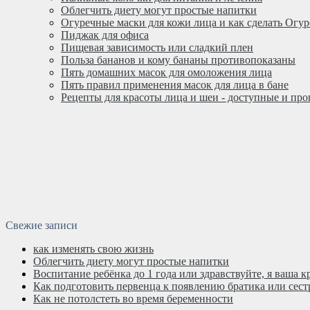
Облегчить диету могут простые напитки
Огуречные маски для кожи лица и как сделать Огу
Пиджак для офиса
Пищевая зависимость или сладкий плен
Польза бананов и кому бананы противопоказаны
Пять домашних масок для омоложения лица
Пять правил применения масок для лица в бане
Рецепты для красоты лица и шеи - доступные и пр
Свежие записи
как изменять свою жизнь
Облегчить диету могут простые напитки
Воспитание ребёнка до 1 года или здравствуйте, я ваша к
Как подготовить первенца к появлению братика или сес
Как не потолстеть во время беременности