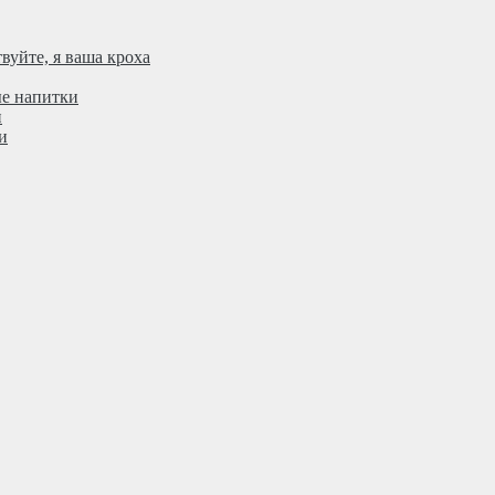
вуйте, я ваша кроха
ые напитки
н
и