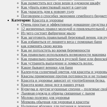
Как разместить все свои вещи в одежном шкафу
Как убрать известковый налет в санузле
Как украсить дом к новому году
Поговорим о способах экономии семейного бюджет
Категория:
Красота и здоровье
Очень простые и эффективные домашние средства в
12 жизненных правил молодой и привлекательной
Из чего состоит фабричное мыло
Как заготовить правильный березовый веник для р
Как избавиться от лишнего веса с помощью бани
как изменять свою жизнь
Как не потолстеть во время беременности
Как правильно использовать возможности макияжа
Как правильно париться в русской бане или финско
Как устранить выпадение и ломкость волос.
Какие бывают веники для бани
Календула солнечный цветок для красоты и здоровь
Квасцы применение против потливости и не только
Красота и здоровье зависит от употребления белка.
Красота кожи лица: все в наших руках
Куркума и другие кухонные специи – полезные сво
Льняная одежда и обряды связанные с льном
Молоко полезно для здоровья
Морковь обычная для здоровья и красоты
Наливные яблочки для питания и лечения