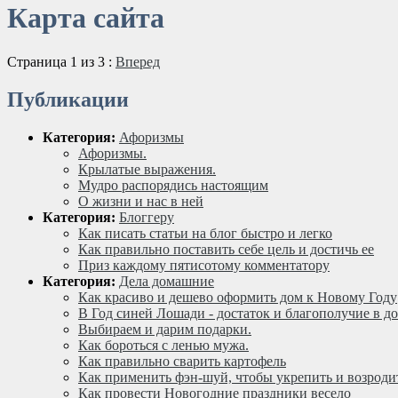
Карта сайта
Страница 1 из 3 :
Вперед
Публикации
Категория:
Афоризмы
Афоризмы.
Крылатые выражения.
Мудро распорядись настоящим
О жизни и нас в ней
Категория:
Блоггеру
Как писать статьи на блог быстро и легко
Как правильно поставить себе цель и достичь ее
Приз каждому пятисотому комментатору
Категория:
Дела домашние
Как красиво и дешево оформить дом к Новому Году
В Год синей Лошади - достаток и благополучие в д
Выбираем и дарим подарки.
Как бороться с ленью мужа.
Как правильно сварить картофель
Как применить фэн-шуй, чтобы укрепить и возрод
Как провести Новогодние праздники весело