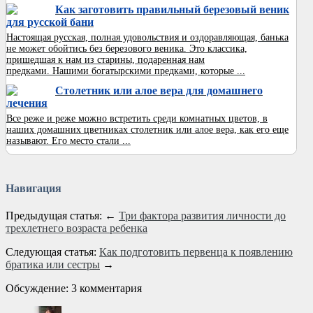
Как заготовить правильный березовый веник
для русской бани
Настоящая русская, полная удовольствия и оздоравляющая, банька
не может обойтись без березового веника. Это классика,
пришедшая к нам из старины, подаренная нам
предками. Нашими богатырскими предками, которые ...
Столетник или алое вера для домашнего
лечения
Все реже и реже можно встретить среди комнатных цветов, в
наших домашних цветниках столетник или алое вера, как его еще
называют. Его место стали ...
Навигация
Предыдущая статья: ←
Три фактора развития личности до
трехлетнего возраста ребенка
Следующая статья:
Как подготовить первенца к появлению
братика или сестры
→
Обсуждение: 3 комментария