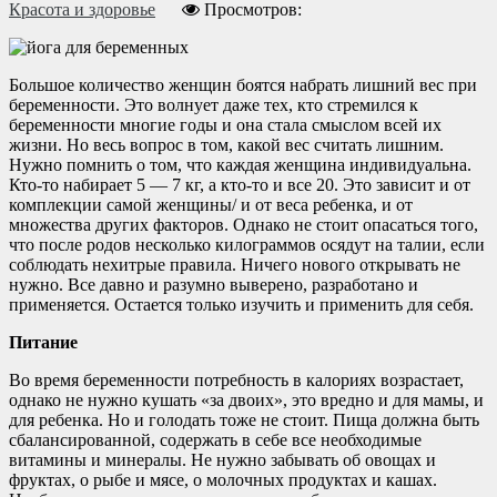
Красота и здоровье
Просмотров:
Большое количество женщин боятся набрать лишний вес при
беременности. Это волнует даже тех, кто стремился к
беременности многие годы и она стала смыслом всей их
жизни. Но весь вопрос в том, какой вес считать лишним.
Нужно помнить о том, что каждая женщина индивидуальна.
Кто-то набирает 5 — 7 кг, а кто-то и все 20. Это зависит и от
комплекции самой женщины/ и от веса ребенка, и от
множества других факторов. Однако не стоит опасаться того,
что после родов несколько килограммов осядут на талии, если
соблюдать нехитрые правила. Ничего нового открывать не
нужно. Все давно и разумно выверено, разработано и
применяется. Остается только изучить и применить для себя.
Питание
Во время беременности потребность в калориях возрастает,
однако не нужно кушать «за двоих», это вредно и для мамы, и
для ребенка. Но и голодать тоже не стоит. Пища должна быть
сбалансированной, содержать в себе все необходимые
витамины и минералы. Не нужно забывать об овощах и
фруктах, о рыбе и мясе, о молочных продуктах и кашах.