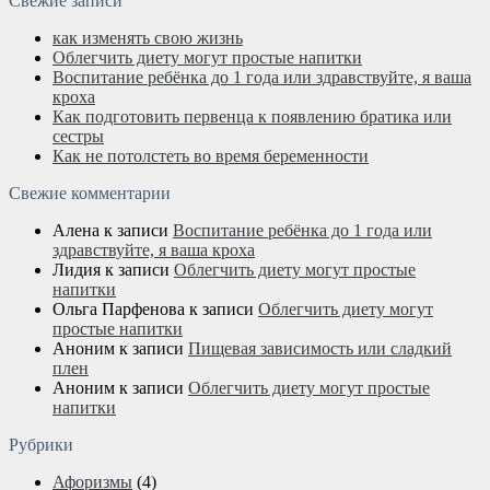
Свежие записи
как изменять свою жизнь
Облегчить диету могут простые напитки
Воспитание ребёнка до 1 года или здравствуйте, я ваша
кроха
Как подготовить первенца к появлению братика или
сестры
Как не потолстеть во время беременности
Свежие комментарии
Алена
к записи
Воспитание ребёнка до 1 года или
здравствуйте, я ваша кроха
Лидия
к записи
Облегчить диету могут простые
напитки
Ольга Парфенова
к записи
Облегчить диету могут
простые напитки
Аноним
к записи
Пищевая зависимость или сладкий
плен
Аноним
к записи
Облегчить диету могут простые
напитки
Рубрики
Афоризмы
(4)