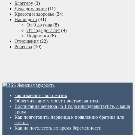
Блоггеру
(3)
Дела домашние
(11)
Красота и здоровье
(34)
Наши дети
(31)
От 0 до года
(8)
От года до 7 лет
(9)
Подростки
(6)
Отношения
(22)
Рецепты
(10)
Женская мудрость
как изменять свою жизнь
Облегчить диету могут простые напитки
Воспитание ребёнка до 1 года или здравствуйте, я ваша
кроха
Как подготовить первенца к появлению братика или
сестры
Как не потолстеть во время беременности