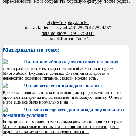
беременности, но и сохранить хорошую фигуру после родов.
style="display:block"
data-ad-client="ca-pub-4812820014282445"
data-ad-slot="1591375011"
data-ad-format="auto">
Материалы по теме:
Наливные яблочки для питания и лечения
Лето в разгаре и совсем скоро появятся яблоки нового урожая.
Много яблок. Вкусных и сочных. Витаминная кладовая и
невероятно полезное питание. Яблоки можно есть ...
Что делать, если выпадают волосы
Красивые волосы - это такой важный фактор для женщины, что
проблема выпадения волос вызывает настоящую панику. Отчего
вчера еще все было нормально и на ...
Что можно сделать для выпадающих волос в
домашних условиях
Когда волосы начинают заметно выпадать, это не просто огорчает.
Мы все грамотные и понимаем, что организм сигнализирует о
недостатке витаминов или о нарушениях со ...