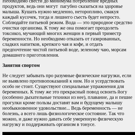
Необходимо свести до минимума потребление вредных
продуктов, ведь они могут пагубно сказаться на здоровье
малыша. Кушать нужно медленно, неторопливо, смакуя
каждый кусочек, тогда и лишнего съесть будет непросто.
Соблюдайте питьевой режим. Вода — это природное средство
очистки организма. К тому же она помогает преодолеть
токсикоз, мучающий многих женщин в первый триместр
беременности. Но необходимо отказать от газированных,
сладких напитков, крепкого чая и кофе, и отдать
предпочтение чистой питьевой воде, зеленому чаю, морсам
домашнего приготовления.
Занятия спортом
Не следует забывать про разумные физические нагрузки, если
не выявлено противопоказаний к ним. Но и усердствовать
особо не стоит. Существуют специальные упражнения для
беременных. К тому же это прекрасный повод освоить йогу
(особенно дыхательные техники из нее), плавание, да и пешие
прогулки кроме пользы доставят вам и будущему малышу
необыкновенное удовольствие... Ведь беременность — не
болезнь, а всего лишь физиологическое состояние. Так что
можно, и даже нужно давать себе умеренную физическую
нагрузку и поддерживать организм в тонусе.