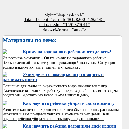
style="display:block"
data-ad-client="ca-pub-4812820014282445"
data-ad-slot="1591375011"
data-ad-format="auto">
Материалы по теме:
Кричу на годовалого ребенка: что делать?
Из рассказа мамочки: - Опять кричу на годовалого ребенка.
Бессмысленный ни к чему, ни приводящий поступок. Ситуация
только накаляется: дите плачет, а я, красная ...
Учим детей с помощью игр говорить и
различать цвета
Познание для малыша окружающего мира начинается с игр.
Ежедневное внимание к ребенку с первых дней — главная задача
родителей. Достаточно всего 30-ти минут в день, ...
Как научить ребенка убирать свою комнату
Родительская печаль, хроническая и неизбывная: опять раскиданы
игрушки и вам придется убирать в комнате своих детей. Как
научить ребенка убирать свою комнату, ведь он вполне ...
Как научить ребенка названиям дней недели