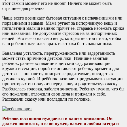
этот самый момент его не любят. Ничего не может быть
страшнее для ребенка.
Чаще всего возникает бытовая ситуация с испачканными или
порванными вещами. Мама ругает за испорченную вещь и
пятилетний малыш наивно прячет ее, стараясь избежать крика
или наказания. Не допускайте стрессов из-за испорченных
вещей. Это всего навсего вещь, которая не стоит того, чтобы
ваш ребенок научился врать из страха быть наказанным.
Банальная усталость, перегруженность или задерганность
может стать причиной детской лжи. Излишне занятый
ребёнок: раннее вставание в детский сад, развивающие
кружки и секции, порой не оставляют ребенку времени для
детства — пошалить, поиграть с родителями, посидеть в
домике в куклой. И ребёнок начинает придумывать ситуации
при которых он получит передышку и родительскую ласку.
Разболелась головка, заболел животик. Ребенку нужно, что бы
его пожалели, отложили свои дела и прижали к себе.
Рассказали сказку или погладили по головке.
Ребенок постоянно нуждается в вашем внимании. Он
должен понимать, что он нужен, важен и любим всегда и