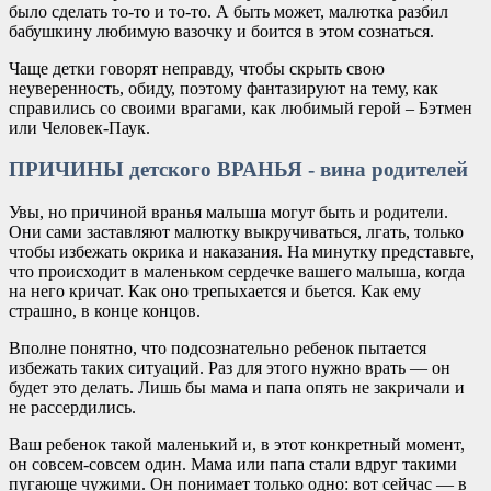
было сделать то-то и то-то. А быть может, малютка разбил
бабушкину любимую вазочку и боится в этом сознаться.
Чаще детки говорят неправду, чтобы скрыть свою
неуверенность, обиду, поэтому фантазируют на тему, как
справились со своими врагами, как любимый герой – Бэтмен
или Человек-Паук.
ПРИЧИНЫ детского ВРАНЬЯ - вина родителей
Увы, но причиной вранья малыша могут быть и родители.
Они сами заставляют малютку выкручиваться, лгать, только
чтобы избежать окрика и наказания. На минутку представьте,
что происходит в маленьком сердечке вашего малыша, когда
на него кричат. Как оно трепыхается и бьется. Как ему
страшно, в конце концов.
Вполне понятно, что подсознательно ребенок пытается
избежать таких ситуаций. Раз для этого нужно врать — он
будет это делать. Лишь бы мама и папа опять не закричали и
не рассердились.
Ваш ребенок такой маленький и, в этот конкретный момент,
он совсем-совсем один. Мама или папа стали вдруг такими
пугающе чужими. Он понимает только одно: вот сейчас — в