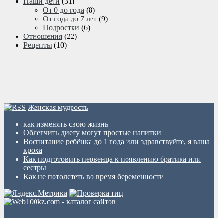
Наши дети
(31)
От 0 до года
(8)
От года до 7 лет
(9)
Подростки
(6)
Отношения
(22)
Рецепты
(10)
Женская мудрость
как изменять свою жизнь
Облегчить диету могут простые напитки
Воспитание ребёнка до 1 года или здравствуйте, я ваша
кроха
Как подготовить первенца к появлению братика или
сестры
Как не потолстеть во время беременности