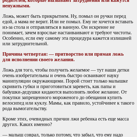
родителей, которые вызывают затруднения или кажутся
ненужными.
Ложь, может быть прикрытием. Ну, помыл он ручки перед
едой, а мама не верит. Или не помыл. Ему не хочется вставать
из-за стола и отправляться в ванную. Он искренне не
понимает, зачем взрослые настаиваивают и требуют чистоты.
Особенно, если ему самому эта процедура кажется излишней
или затруднительной.
Причина четвертая: — притворство или прямая ложь
для исполнении своего желания.
Ложь для того, чтобы получить желаемое — тут наши детки
очень изобретательны и очень быстро осваивают науку
манипуляции окружающими. Порой стоит только малышке
скривить губки и приготовиться зареветь, как папы и
бабушки-дедушки кидаются выполнять любое желание. От
покупки запрещенного мороженого до обещания купить
велосипед или куклу. Мамы, как правило, устойчивее к такого
рода вымогательству.
Кроме этих, очевидных причин лжи ребенка есть еще масса
других. Каких именно?
— малыш соврал, только потому, что забыл, что ему надо