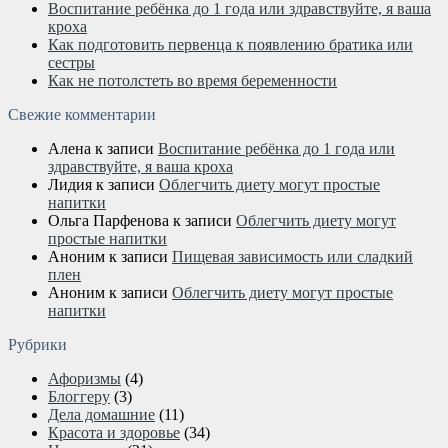
Воспитание ребёнка до 1 года или здравствуйте, я ваша
кроха
Как подготовить первенца к появлению братика или
сестры
Как не потолстеть во время беременности
Свежие комментарии
Алена
к записи
Воспитание ребёнка до 1 года или
здравствуйте, я ваша кроха
Лидия
к записи
Облегчить диету могут простые
напитки
Ольга Парфенова
к записи
Облегчить диету могут
простые напитки
Аноним
к записи
Пищевая зависимость или сладкий
плен
Аноним
к записи
Облегчить диету могут простые
напитки
Рубрики
Афоризмы
(4)
Блоггеру
(3)
Дела домашние
(11)
Красота и здоровье
(34)