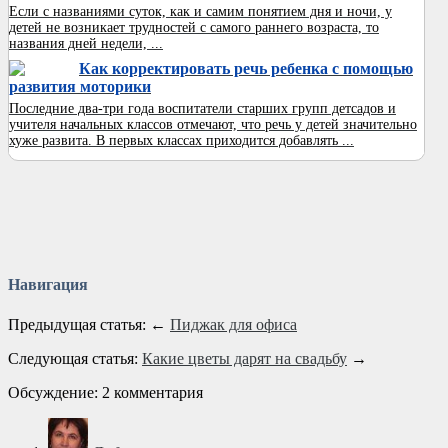
Если с названиями суток, как и самим понятием дня и ночи, у
детей не возникает трудностей с самого раннего возраста, то
названия дней недели, ...
Как корректировать речь ребенка с помощью
развития моторики
Последние два-три года воспитатели старших групп детсадов и
учителя начальных классов отмечают, что речь у детей значительно
хуже развита. В первых классах приходится добавлять ...
Навигация
Предыдущая статья: ←
Пиджак для офиса
Следующая статья:
Какие цветы дарят на свадьбу
→
Обсуждение: 2 комментария