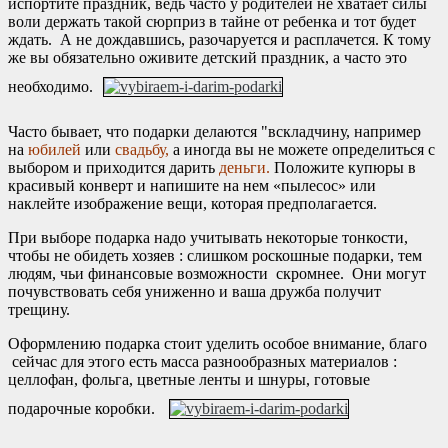
испортите праздник, ведь часто у родителей не хватает силы
воли держать такой сюрприз в тайне от ребенка и тот будет
ждать. А не дождавшись, разочаруется и расплачется. К тому
же вы обязательно оживите детский праздник, а часто это
необходимо.
Часто бывает, что подарки делаются "вскладчину, например
на
юбилей
или
свадьбу,
а иногда вы не можете определиться с
выбором и приходится дарить
деньги.
Положите купюры в
красивый конверт и напишите на нем «пылесос» или
наклейте изображение вещи, которая предполагается.
При выборе подарка надо учитывать некоторые тонкости,
чтобы не обидеть хозяев : слишком роскошные подарки, тем
людям, чьи финансовые возможности скромнее. Они могут
почувствовать себя униженно и ваша дружба получит
трещину.
Оформлению подарка стоит уделить особое внимание, благо
сейчас для этого есть масса разнообразных материалов :
целлофан, фольга, цветные ленты и шнуры, готовые
подарочные коробки.