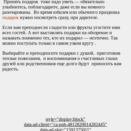
Принять подарок тоже надо уметь — обязательно
улыбнитесь, поблагодарите, даже если вы немного
разочарованы. Во время юбилея или обычного праздника
подарок
нужно посмотреть сразу, при дарителе.
Если вам преподнесли сладости или фрукты угостите ими
всех гостей. А вот выставлять подарки на обозрение и
называть поименно тех, кто их подарил — неэтично. Так
можно поступать только в самом узком кругу .
Выбирайте и преподносите подарки с душой, приготовив
теплые пожелания, и воспоминания о счастливых глазах
друзей или родственников еще долго будут приносить вам
радость.
style="display:block"
data-ad-client="ca-pub-4812820014282445"
data-ad-slot="1591375011"