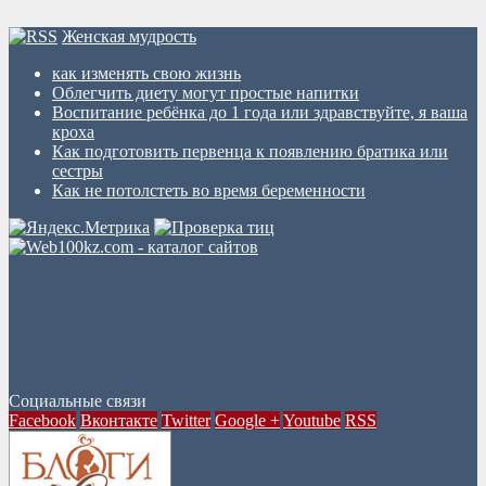
Женская мудрость
как изменять свою жизнь
Облегчить диету могут простые напитки
Воспитание ребёнка до 1 года или здравствуйте, я ваша
кроха
Как подготовить первенца к появлению братика или
сестры
Как не потолстеть во время беременности
Социальные связи
Facebook
Вконтакте
Twitter
Google +
Youtube
RSS