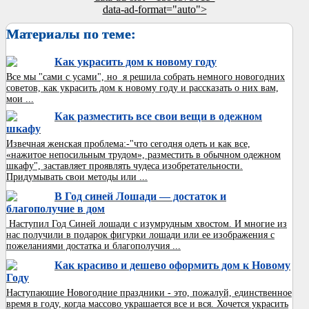
data-ad-format="auto">
Материалы по теме:
Как украсить дом к новому году
Все мы "сами с усами", но я решила собрать немного новогодних
советов, как украсить дом к новому году и рассказать о них вам,
мои ...
Как разместить все свои вещи в одежном
шкафу
Извечная женская проблема:-"что сегодня одеть и как все,
«нажитое непосильным трудом», разместить в обычном одежном
шкафу", заставляет проявлять чудеса изобретательности.
Придумывать свои методы или ...
В Год синей Лошади — достаток и
благополучие в дом
Наступил Год Синей лошади с изумрудным хвостом. И многие из
нас получили в подарок фигурки лошади или ее изображения с
пожеланиями достатка и благополучия ...
Как красиво и дешево оформить дом к Новому
Году
Наступающие Новогодние праздники - это, пожалуй, единственное
время в году, когда массово украшается все и вся. Хочется украсить