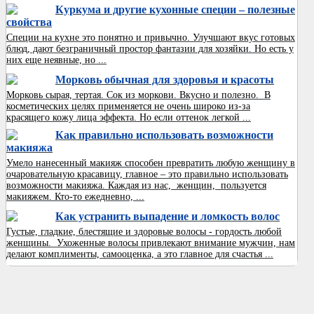
Куркума и другие кухонные специи – полезные
свойства
Специи на кухне это понятно и привычно. Улучшают вкус готовых
блюд, дают безграничный простор фантазии для хозяйки. Но есть у
них еще неявные, но ...
Морковь обычная для здоровья и красоты
Морковь сырая, тертая. Сок из моркови. Вкусно и полезно. В
косметических целях применяется не очень широко из-за
красящего кожу лица эффекта. Но если оттенок легкой ...
Как правильно использовать возможности
макияжа
Умело нанесенный макияж способен превратить любую женщину в
очаровательную красавицу, главное – это правильно использовать
возможности макияжа. Каждая из нас, женщин, пользуется
макияжем. Кто-то ежедневно, ...
Как устранить выпадение и ломкость волос
Густые, гладкие, блестящие и здоровые волосы - гордость любой
женщины. Ухоженные волосы привлекают внимание мужчин, нам
делают комплименты, самооценка, а это главное для счастья ...