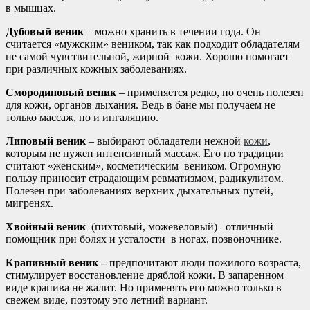
в мышцах.
Дубовый веник
– можно хранить в течении года. Он
считается «мужским» веником, так как подходит обладателям
не самой чувствительной, жирной кожи. Хорошо помогает
при различных кожных заболеваниях.
Смородиновый веник
– применяется редко, но очень полезен
для кожи, органов дыхания. Ведь в бане мы получаем не
только массаж, но и ингаляцию.
Липовый веник
– выбирают обладатели нежной
кожи
,
которым не нужен интенсивный массаж. Его по традиции
считают «женским», косметическим веником. Огромную
пользу приносит страдающим ревматизмом, радикулитом.
Полезен при заболеваниях верхних дыхательных путей,
мигренях.
Хвойный веник
(пихтовый, можевеловый) –отличный
помощник при болях и усталости в ногах, позвоночнике.
Крапивный веник –
предпочитают люди пожилого возраста,
стимулирует восстановление дряблой кожи. В запаренном
виде крапива не жалит. Но применять его можно только в
свежем виде, поэтому это летний вариант.