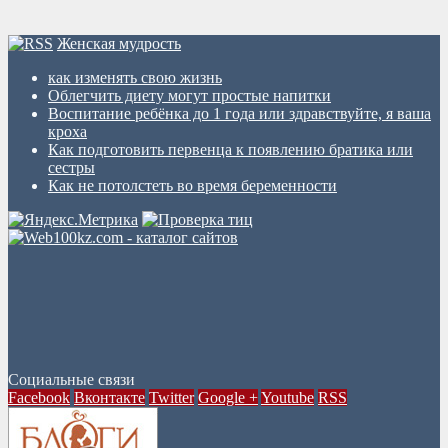
Женская мудрость
как изменять свою жизнь
Облегчить диету могут простые напитки
Воспитание ребёнка до 1 года или здравствуйте, я ваша
кроха
Как подготовить первенца к появлению братика или
сестры
Как не потолстеть во время беременности
Социальные связи
Facebook
Вконтакте
Twitter
Google +
Youtube
RSS