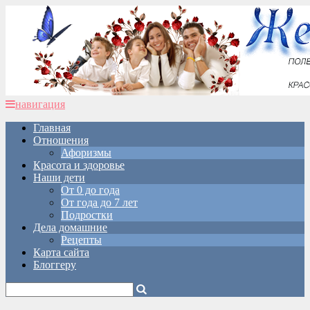
навигация
Главная
Отношения
Афоризмы
Красота и здоровье
Наши дети
От 0 до года
От года до 7 лет
Подростки
Дела домашние
Рецепты
Карта сайта
Блоггеру