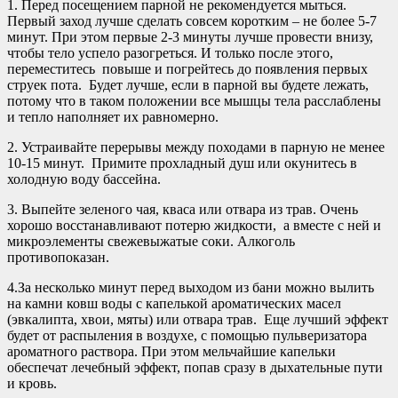
1. Перед посещением парной не рекомендуется мыться.
Первый заход лучше сделать совсем коротким – не более 5-7
минут. При этом первые 2-3 минуты лучше провести внизу,
чтобы тело успело разогреться. И только после этого,
переместитесь повыше и погрейтесь до появления первых
струек пота. Будет лучше, если в парной вы будете лежать,
потому что в таком положении все мышцы тела расслаблены
и тепло наполняет их равномерно.
2. Устраивайте перерывы между походами в парную не менее
10-15 минут. Примите прохладный душ или окунитесь в
холодную воду бассейна.
3. Выпейте зеленого чая, кваса или отвара из трав. Очень
хорошо восстанавливают потерю жидкости, а вместе с ней и
микроэлементы свежевыжатые соки. Алкоголь
противопоказан.
4.За несколько минут перед выходом из бани можно вылить
на камни ковш воды с капелькой ароматических масел
(эвкалипта, хвои, мяты) или отвара трав. Еще лучший эффект
будет от распыления в воздухе, с помощью пульверизатора
ароматного раствора. При этом мельчайшие капельки
обеспечат лечебный эффект, попав сразу в дыхательные пути
и кровь.