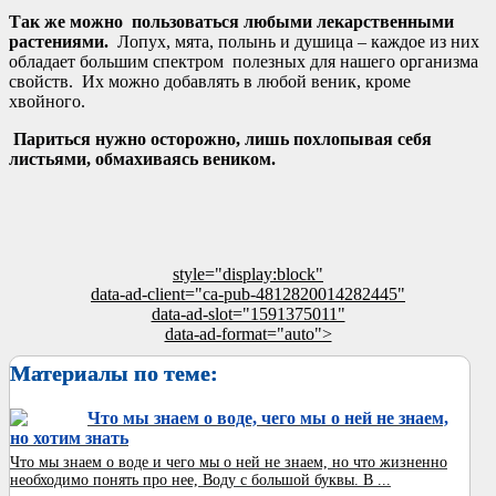
Так же можно пользоваться любыми лекарственными
растениями.
Лопух, мята, полынь и душица – каждое из них
обладает большим спектром полезных для нашего организма
свойств. Их можно добавлять в любой веник, кроме
хвойного.
Париться нужно осторожно, лишь похлопывая себя
листьями, обмахиваясь веником.
style="display:block"
data-ad-client="ca-pub-4812820014282445"
data-ad-slot="1591375011"
data-ad-format="auto">
Материалы по теме:
Что мы знаем о воде, чего мы о ней не знаем,
но хотим знать
Что мы знаем о воде и чего мы о ней не знаем, но что жизненно
необходимо понять про нее, Воду с большой буквы. В ...