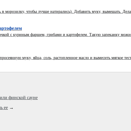
 в морозилку, чтобы лучше натирались). Добавить муку, вымешать. Дела
картофелем
чкой с куриным фаршем, грибами и картофелем. Такую запеканку можно 
осеянную муку, яйца, соль, растопленное масло и вымесить мягкое тесто.
 или финской сауне
ь ее
→