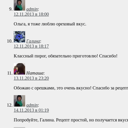
admin
:
12.11.2013 в 18:00
Ольга, я тоже люблю ореховый вкус.
Галина
:
12.11.2013 в 18:17
Классный пирог, обязательно приготовлю! Спасибо!
Наташа
:
13.11.2013 в 23:20
Обожаю с орешками, это очень вкусно! Спасибо за рецеп
admin
:
14.11.2013 в 01:19
Попробуйте, Галина. Рецепт простой, но получается вкус