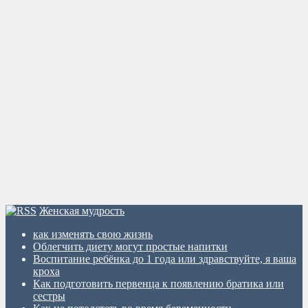
Женская мудрость
как изменять свою жизнь
Облегчить диету могут простые напитки
Воспитание ребёнка до 1 года или здравствуйте, я ваша
кроха
Как подготовить первенца к появлению братика или
сестры