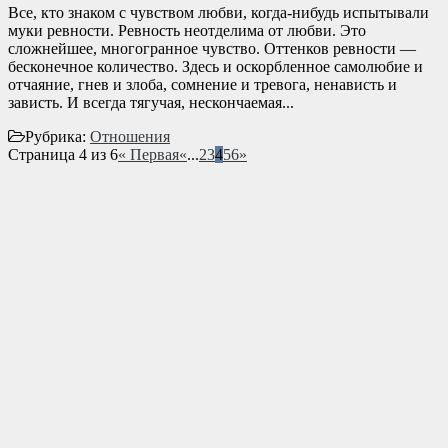
Все, кто знаком с чувством любви, когда-нибудь испытывали
муки ревности. Ревность неотделима от любви. Это
сложнейшее, многогранное чувство. Оттенков ревности —
бесконечное количество. Здесь и оскорбленное самолюбие и
отчаяние, гнев и злоба, сомнение и тревога, ненависть и
зависть. И всегда тягучая, нескончаемая...
Рубрика:
Отношения
Страница 4 из 6
« Первая
«
...
2
3
4
5
6
»