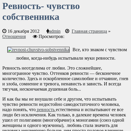
Ревность- чувство
собственника
16 декабря 2012
admin
Главная страница
»
Отношения
Просмотров:
Все, кто знаком с чувством
любви, когда-нибудь испытывали муки ревности.
Ревность неотделима от любви. Это сложнейшее,
многогранное чувство. Оттенков ревности — бесконечное
количество. Здесь и оскорбленное самолюбие и отчаяние, гнев
и злоба, сомнение и тревога, ненависть и зависть. И всегда
тягучая, нескончаемая душевная боль...
И как бы мы не внушали себе и другим, что испытывать
чувство ревности недостойно самодостаточного человека,
надо понять, что
ревность
естественна и испытывают ее все
люди без исключения. Как только, в далекие времена человек
ушел от полигамии (многобрачие) к моногамии (союз одной
женщины и одного мужчины), любовь стала значить для
человека неизмеримо больше, чем просто половое влечение.