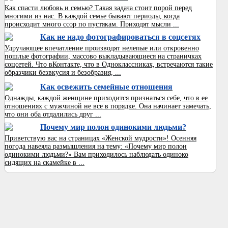
Как спасти любовь и семью? Такая задача стоит порой перед
многими из нас. В каждой семье бывают периоды, когда
происходит много ссор по пустякам. Приходят мысли ...
Как не надо фотографироваться в соцсетях
Удручающее впечатление производят нелепые или откровенно
пошлые фотографии, массово выкладывающиеся на страничках
соцсетей. Что вКонтакте, что в Одноклассниках, встречаются такие
образчики безвкусия и безобразия, ...
Как освежить семейные отношения
Однажды, каждой женщине приходится признаться себе, что в ее
отношениях с мужчиной не все в порядке. Она начинает замечать,
что они оба отдалились друг ...
Почему мир полон одинокими людьми?
Приветствую вас на страницах «Женской мудрости»! Осенняя
погода навеяла размышления на тему: «Почему мир полон
одинокими людьми?» Вам приходилось наблюдать одиноко
сидящих на скамейке в ...