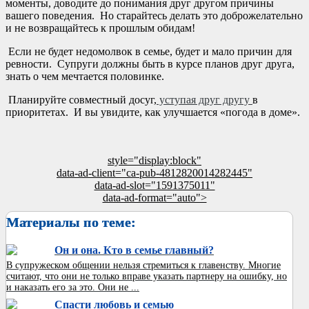
моменты, доводите до понимания друг другом причины
вашего поведения. Но старайтесь делать это доброжелательно
и не возвращайтесь к прошлым обидам!
Если не будет недомолвок в семье, будет и мало причин для
ревности. Супруги должны быть в курсе планов друг друга,
знать о чем мечтается половинке.
Планируйте совместный досуг,
уступая друг другу
в
приоритетах. И вы увидите, как улучшается «погода в доме».
style="display:block"
data-ad-client="ca-pub-4812820014282445"
data-ad-slot="1591375011"
data-ad-format="auto">
Материалы по теме:
Он и она. Кто в семье главный?
В супружеском общении нельзя стремиться к главенству. Многие
считают, что они не только вправе указать партнеру на ошибку, но
и наказать его за это. Они не ...
Спасти любовь и семью