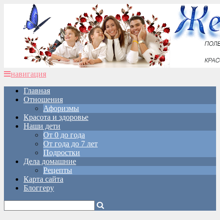
навигация
Главная
Отношения
Афоризмы
Красота и здоровье
Наши дети
От 0 до года
От года до 7 лет
Подростки
Дела домашние
Рецепты
Карта сайта
Блоггеру