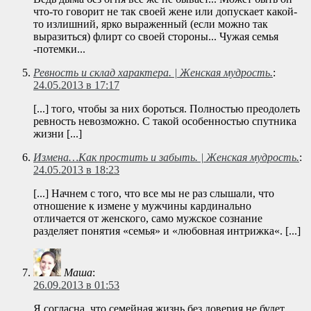
что-то говорит не так своей жене или допускает какой-
то излишний, ярко выраженный (если можно так
выразиться) флирт со своей стороны... Чужая семья
-потемки...
Ревность и склад характера. | Женская мудрость.
:
24.05.2013 в 17:17
[...] того, чтобы за них бороться. Полностью преодолеть
ревность невозможно. С такой особенностью спутника
жизни [...]
Измена…Как простить и забыть. | Женская мудрость.
:
24.05.2013 в 18:23
[...] Начнем с того, что все мы не раз слышали, что
отношение к измене у мужчины кардинально
отличается от женского, само мужское сознание
разделяет понятия «семья» и «любовная интрижка«. [...]
Маша
:
26.09.2013 в 01:53
Я согласна, что семейная жизнь без доверия не будет