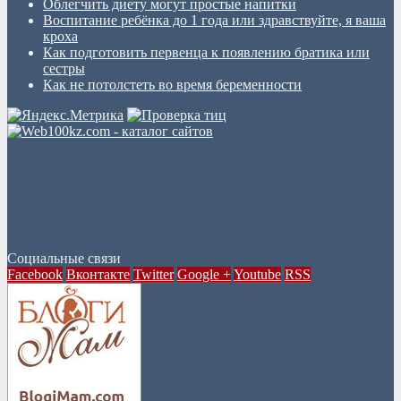
Облегчить диету могут простые напитки
Воспитание ребёнка до 1 года или здравствуйте, я ваша
кроха
Как подготовить первенца к появлению братика или
сестры
Как не потолстеть во время беременности
Социальные связи
Facebook
Вконтакте
Twitter
Google +
Youtube
RSS