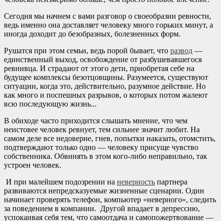
Сегодня мы начнем с вами разговор о своеобразии ревности,
ведь именно она доставляет человеку много горьких минут, а
иногда доходит до безобразных, болезненных форм.
Рушатся при этом семьи, ведь порой бывает, что
развод
—
единственный выход, освобождение от разбушевавшегося
ревнивца. И страдают от этого дети, приобретая себе на
будущее комплексы безотцовщины. Разумеется, существуют
ситуации, когда это, действительно, разумное действие. Но
как много и поспешных разрывов, о которых потом жалеют
всю последующую жизнь...
В обиходе часто приходится слышать мнение, что чем
неистовее человек ревнует, тем сильнее значит любит. На
самом деле все недоверие, гнев, попытки наказать, отомстить,
подтверждают только одно — человеку присуще чувство
собственника. Обвинять в этом кого-либо неправильно, так
устроен человек.
И при малейшем подозрении на
неверность
партнера
развиваются непредсказуемые жизненные сценарии. Один
начинает проверять телефон, компьютер «неверного», следить
за поведением в компании. Другой впадает в депрессию,
успокаивая себя тем, что самоотдача и самопожертвование —