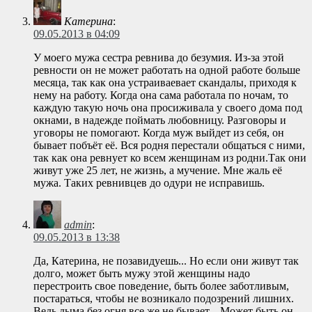
Катерина
:
09.05.2013 в 04:09
У моего мужа сестра ревнива до безумия. Из-за этой
ревности он не может работать на одной работе больше
месяца, так как она устраиваевает скандалы, приходя к
нему на работу. Когда она сама работала по ночам, то
каждую такую ночь она просиживала у своего дома под
окнами, в надежде поймать любовницу. Разговоры и
уговоры не помогают. Когда муж выйдет из себя, он
бывает побъёт её. Вся родня перестали общаться с ними,
так как она ревнует ко всем женщинам из родни.Так они
живут уже 25 лет, не жизнь, а мучение. Мне жаль её
мужа. Таких ревнивцев до одури не исправишь.
admin
:
09.05.2013 в 13:38
Да, Катерина, не позавидуешь... Но если они живут так
долго, может быть мужу этой женщины надо
перестроить свое поведение, быть более заботливым,
постараться, чтобы не возникало подозрений лишних.
Ведь дыма без огня все же не бывает... Может быть он