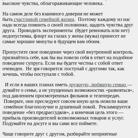
высокие чувства, облагораживающие человека.
На самом деле без взаимного доверия не может
быть
счастливой семейной жизни
. Поэтому каждому из нас
надо всегда помнить о своей половинке, щадить чувства друг
друга. Проводить эксперименты (будет ревновать или нет)
недопустимы, флирт на глазах у жены (мужа) принесет не
самые хорошие минуты в будущем вам обоим.
Пропустите свое поведение через свой внутренний контроль,
признайтесь себе, как бы вы повели себя в ответ на подобное
поведение супруга. Если вы будете честны с собой ответ
очевиден. Не зря говорится: поступай с другими так, как
хочешь, чтобы поступали с тобой.
И если в ваших планах иметь
дружную, любящую семью
—
думайте о семье, а не упущенных возможностях «развеяться»,
под давлением просмотренных фильмов и телепередач.
Поверьте, они преследуют совсем иную цель нежели ваше
семейное благополучие и душевный покой. Рекламируется
поведение «без предрассудков», а конечная цель этого —
прибыль производителей всевозможных товаров и услуг.
Подумайте на досуге и вы сами все поймете.
Чаще говорите друг с другом, разбирайте неприятные