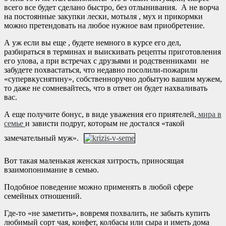
всего все будет сделано быстро, без отлынивания. А не ворча
на постоянные закупки лески, мотыля , мух и прикормки
можно претендовать на любое нужное вам приобретение.
А уж если вы еще , будете немного в курсе его дел,
разбираться в терминах и выискивать рецепты приготовления
его улова, а при встречах с друзьями и родственниками не
забудете похвастаться, что недавно посолили-пожарили
«супервкуснятину», собственноручно добытую вашим мужем,
то даже не сомневайтесь, что в ответ он будет нахваливать
вас.
А еще получите бонус, в виде уважения его приятелей,
мира в
семье
и зависти подруг, которым не достался «такой
замечательный муж».
Вот такая маленькая женская хитрость, приносящая
взаимопонимание в семью.
Подобное поведение можно применять в любой сфере
семейных отношений.
Где-то «не заметить», вовремя похвалить, не забыть купить
любимый сорт чая, конфет, колбасы или сыра и иметь дома