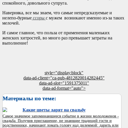
спокойного, довольного супруга.
Наверняка, все мы знаем, что самые непредсказуемые и
нелепо-бурные
ссоры
с мужем возникают именно из-за таких
мелочей.
И самое главное, что польза от применения маленьких
женских хитростей, во много раз превышает затраты на
выполнение!
style="display:block"
data-ad-client="ca-pub-4812820014282445"
data-ad-slot="1591375011"
data-ad-format="auto">
Материалы по теме:
Какие цветы дарят на свадьбу
Самое значимое запоминающееся событие в жизни молодоженов -
свадьба. Получив приглашение, не знающие традиций гости и
родственники, начинают ломать голову над дилеммой: дарить или