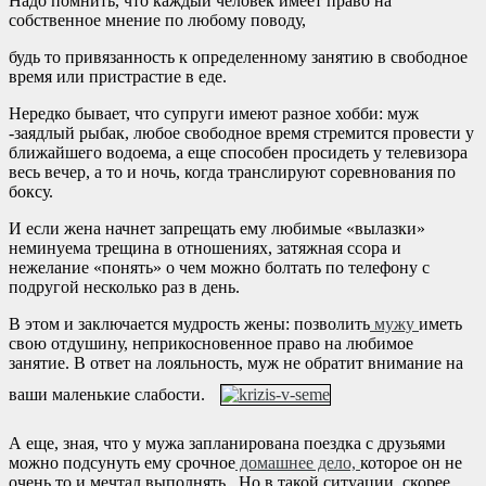
Надо помнить, что каждый человек имеет право на
собственное мнение по любому поводу,
будь то привязанность к определенному занятию в свободное
время или пристрастие в еде.
Нередко бывает, что супруги имеют разное хобби: муж
-заядлый рыбак, любое свободное время стремится провести у
ближайшего водоема, а еще способен просидеть у телевизора
весь вечер, а то и ночь, когда транслируют соревнования по
боксу.
И если жена начнет запрещать ему любимые «вылазки»
неминуема трещина в отношениях, затяжная ссора и
нежелание «понять» о чем можно болтать по телефону с
подругой несколько раз в день.
В этом и заключается мудрость жены: позволить
мужу
иметь
свою отдушину, неприкосновенное право на любимое
занятие. В ответ на лояльность, муж не обратит внимание на
ваши маленькие слабости.
А еще, зная, что у мужа запланирована поездка с друзьями
можно подсунуть ему срочное
домашнее дело,
которое он не
очень то и мечтал выполнять. Но в такой ситуации, скорее