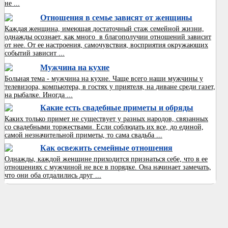
не ...
Отношения в семье зависят от женщины
Каждая женщина, имеющая достаточный стаж семейной жизни,
однажды осознает, как много в благополучии отношений зависит
от нее. От ее настроения, самочувствия, восприятия окружающих
событий зависит ...
Мужчина на кухне
Больная тема - мужчина на кухне. Чаще всего наши мужчины у
телевизора, компьютера, в гостях у приятеля, на диване среди газет,
на рыбалке. Иногда ...
Какие есть свадебные приметы и обряды
Каких только примет не существует у разных народов, связанных
со свадебными торжествами. Если соблюдать их все, до единой,
самой незначительной приметы, то сама свадьба ...
Как освежить семейные отношения
Однажды, каждой женщине приходится признаться себе, что в ее
отношениях с мужчиной не все в порядке. Она начинает замечать,
что они оба отдалились друг ...