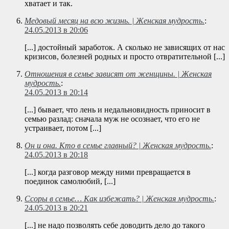
хватает и так.
Медовый месяц на всю жизнь. | Женская мудрость.
:
24.05.2013 в 20:06
[...] достойный заработок. А сколько не зависящих от нас
кризисов, болезней родных и просто отвратительной [...]
Отношения в семье зависят от женщины. | Женская
мудрость.
:
24.05.2013 в 20:14
[...] бывает, что лень и недальновидность приносит в
семью разлад: сначала муж не осознает, что его не
устраивает, потом [...]
Он и она. Кто в семье главный? | Женская мудрость.
:
24.05.2013 в 20:18
[...] когда разговор между ними превращается в
поединок самолюбий, [...]
Ссоры в семье… Как избежать? | Женская мудрость.
:
24.05.2013 в 20:21
[...] не надо позволять себе доводить дело до такого