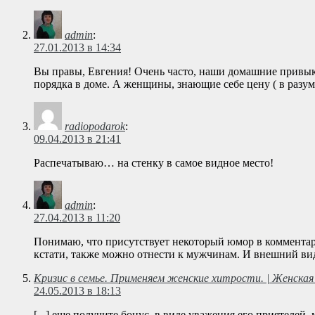
admin
:
27.01.2013 в 14:34
Вы правы, Евгения! Очень часто, наши домашние привык
порядка в доме. А женщины, знающие себе цену ( в разу
radiopodarok
:
09.04.2013 в 21:41
Распечатываю… на стенку в самое видное место!
admin
:
27.04.2013 в 11:20
Понимаю, что присутствует некоторый юмор в комментарии
кстати, также можно отнести к мужчинам. И внешний вид
Кризис в семье. Применяем женские хитрости. | Женская
24.05.2013 в 18:13
[...] еще получите бонус, в виде уважения его приятелей, 