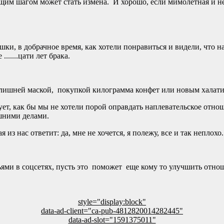
ющим шагом может стать измена. И хорошо, если мимолетная и н
ки, в добрачное время, как хотели понравиться и видели, что 
......цати лет брака.
 лишней маской, покупкой килограмма конфет или новым халати
бует, как бы мы не хотели порой оправдать наплевательское отно
шними делами.
з нас ответит: да, мне не хочется, я полежу, все и так неплохо..
зьями в соцсетях, пусть это поможет еще кому то улучшить отнош
style="display:block"
data-ad-client="ca-pub-4812820014282445"
data-ad-slot="1591375011"