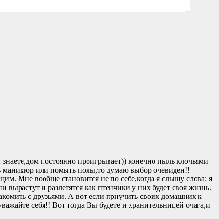
ы знаете,дом постоянно проигрывает)) конечно пыль клочьями
ать маникюр или помыть полы,то думаю выбор очевиден!!
м. Мне вообще становится не по себе,когда я слышу слова: я
ни вырастут и разлетятся как птенчики,у них будет своя жизнь.
накомить с друзьями. А вот если приучить своих домашних к
важайте себя!! Вот тогда Вы будете и хранительницей очага,и