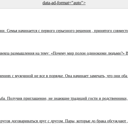
data-ad-format="auto">
 Семья начинается с первого серьезного решения , принятого совместн
авеяла размышления на тему: «Почему мир полон одинокими людьми?» Ва
ниях с мужчиной не все в порядке. Она начинает замечать, что они оба о
а. Получив приглашение, не знающие традиций гости и родственники, н
угов договариваться друг с другом. Пары, которые до брака обсуждают ,