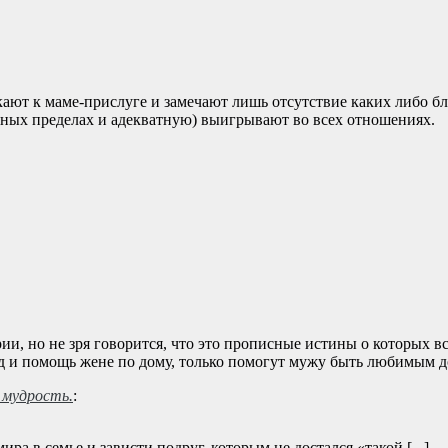
ают к маме-прислуге и замечают лишь отсутствие каких либо б
мных пределах и адекватную) выигрывают во всех отношениях.
, но не зря говорится, что это прописные истины о которых все 
 и помощь жене по дому, только помогут мужу быть любимым дол
 мудрость.
:
мира в семье и зависти подруг, которым не достался «такой [...]