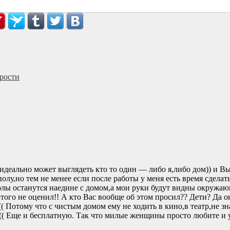
рости
 идеально может выглядеть кто то один — либо я,либо дом)) и В
полу,но тем не менее если после работы у меня есть время сдел
ы останутся наедине с домом,а мои руки будут видны окружающи
этого не оценил!! А кто Вас вообще об этом просил?? Дети? Да о
(( Потому что с чистым домом ему не ходить в кино,в театр,не з
(( Еще и бесплатную. Так что милые женщины просто любите и у