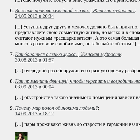
Важные правила семейной жизни. | Женская мудрость.
:
24.05.2013 в 20:34
[...] Уступать друг другу в мелочах должно быть приятно
представляете свою совместную жизнь, но мягко и в спо
считают нужным «расшаркиваться». А это самая большая 
много в разговоре с любимыми, не забывайте об этом ! [...
Как бороться с ленью мужа. | Женская мудрость
:
30.08.2013 в 01:57
[…] очередной раз обнаружив его грязную одежду разбро
Как применить фэн-шуй, чтобы укрепить и возродить лю
03.09.2013 в 00:04
[…] обустройства такого значимого помещения зависит в
Почему мир полон одинокими людьми?
:
14.09.2013 в 18:12
[…] пары проживают жизнь до старости в гармонии взаи