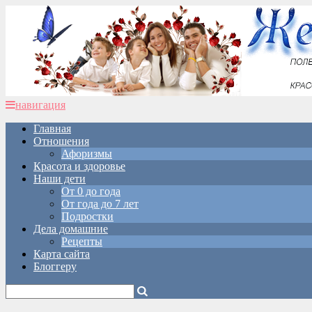
навигация
Главная
Отношения
Афоризмы
Красота и здоровье
Наши дети
От 0 до года
От года до 7 лет
Подростки
Дела домашние
Рецепты
Карта сайта
Блоггеру