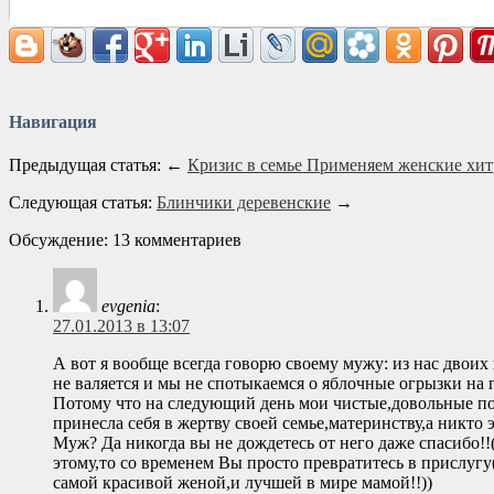
Навигация
Предыдущая статья: ←
Кризис в семье Применяем женские хит
Следующая статья:
Блинчики деревенские
→
Обсуждение: 13 комментариев
evgenia
:
27.01.2013 в 13:07
А вот я вообще всегда говорю своему мужу: из нас двоих
не валяется и мы не спотыкаемся о яблочные огрызки на 
Потому что на следующий день мои чистые,довольные пол
принесла себя в жертву своей семье,материнству,а никто 
Муж? Да никогда вы не дождетесь от него даже спасибо!!
этому,то со временем Вы просто превратитесь в прислугу
самой красивой женой,и лучшей в мире мамой!!))