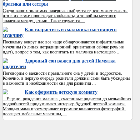
братика или сестры
Среди ваших знакомых наверняка найдутся те, кто может сказать,
что в их семье происходят конфликты, а то войны местного
значения между детьми. Такое случается ...
Как вырастить из мальчика настоящего
мужчину
Поскольку вокруг нас все чаще обнаруживаются инфантильные
мужчины (о лицах нетрадиционной ориентации сейчас речь не
идет), вопрос о том, как воспитать из мальчика настоящего ...
Здоровый сон важен для детей Памятка
родителей
Поговорим о важности правильного сна у детей и подростков.
Конечно, в первую очередь родители должны сами быть убеждены
в важности и необходимости сна для развития ...
Как оформить детскую комнату
Еще до рождения малыша , счастливые родители до мельчайших
подробностей продумывают интерьер будущей детской комнаты.
Молодая мама просматривает огромное количество фотографий ,
посещает мебельные магазины, ...