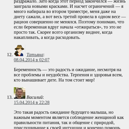
раздражало. Зато когда этот период закончился — жизнь
заиграла новыми красками. И насчет ограничений — я
много набирала во втором триместре, меня даже на
диету сажали, а вот весь третий провела в одном весе —
рацион совершенно не менялся. Поэтому понимаю, что
если беременная вдруг начала «отжираться», то это не
просто так. Скорее всего организму виднее, когда
накапливать, а когда расходовать.
Татьяна
:
08.04.2014 в 02:07
Беременность — это радость и ожидание, несмотря на
все проблемы и неудобства. Терпения и здоровья всем,
кто вынашивает дите. На том стоит мир!
Василий
:
15.04.2014 в 22:28
Это такая радость ожидание будущего малыша, но
важным моментом является соблюдение женщиной как
правильности питания, так и общение с природой,
прислушивание к своей интуиции и конечно помощь