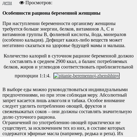
дети
Просмотров:
Особенности рациона беременной женщины
При наступлении беременности организму женщины
требуется больше энергии, белков, витаминов A, C и
витаминов группы B, фолиевой кислоты, йода, минералов
(особенно кальция). Дефицит каких-либо веществ может
негативно сказаться на здоровье будущей мамы и малыша.
Количество калорий в суточном рационе беременной должно
составлять в среднем 2900 ккал, а баланс потребляемых
белков, жиров и углеводов соответствовать приблизительной
пропорции 1:1:4.
В выборе еды можно руководствоваться индивидуальными
предпочтениями, но при этом соблюдая меру. Абсолютный
запрет касается лишь алкоголя и табака. Особое внимание
следует уделить потреблению овощей, фруктов и
свежевыжатых соков – они должны составлять значительную
долю суточного рациона.
Ограничений по употреблению овощей практически не
существует, за исключением тех из них, в составе которых
содержатся эфирные масла (например, редька и репа). Их