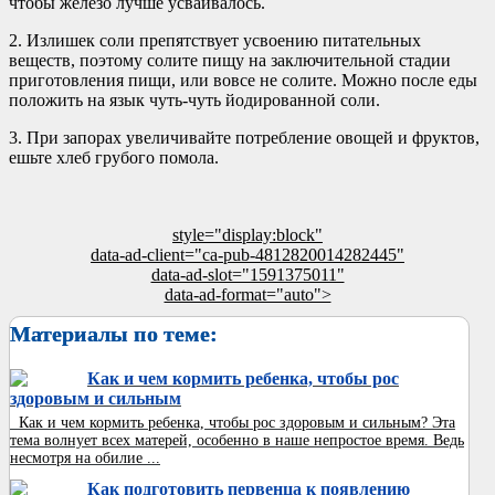
чтобы железо лучше усваивалось.
2. Излишек соли препятствует усвоению питательных
веществ, поэтому солите пищу на заключительной стадии
приготовления пищи, или вовсе не солите. Можно после еды
положить на язык чуть-чуть йодированной соли.
3. При запорах увеличивайте потребление овощей и фруктов,
ешьте хлеб грубого помола.
style="display:block"
data-ad-client="ca-pub-4812820014282445"
data-ad-slot="1591375011"
data-ad-format="auto">
Материалы по теме:
Как и чем кормить ребенка, чтобы рос
здоровым и сильным
Как и чем кормить ребенка, чтобы рос здоровым и сильным? Эта
тема волнует всех матерей, особенно в наше непростое время. Ведь
несмотря на обилие ...
Как подготовить первенца к появлению