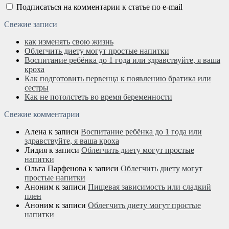
Подписаться на комментарии к статье по e-mail
Свежие записи
как изменять свою жизнь
Облегчить диету могут простые напитки
Воспитание ребёнка до 1 года или здравствуйте, я ваша
кроха
Как подготовить первенца к появлению братика или
сестры
Как не потолстеть во время беременности
Свежие комментарии
Алена
к записи
Воспитание ребёнка до 1 года или
здравствуйте, я ваша кроха
Лидия
к записи
Облегчить диету могут простые
напитки
Ольга Парфенова
к записи
Облегчить диету могут
простые напитки
Аноним
к записи
Пищевая зависимость или сладкий
плен
Аноним
к записи
Облегчить диету могут простые
напитки