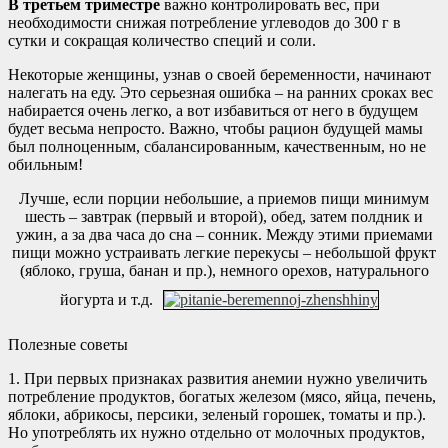
В третьем триместре
важно контролировать вес, при
необходимости снижая потребление углеводов до 300 г в
сутки и сокращая количество специй и соли.
Некоторые женщины, узнав о своей беременности, начинают
налегать на еду. Это серьезная ошибка – на ранних сроках вес
набирается очень легко, а вот избавиться от него в будущем
будет весьма непросто. Важно, чтобы рацион будущей мамы
был полноценным, сбалансированным, качественным, но не
обильным!
Лучше, если порции небольшие, а приемов пищи минимум
шесть – завтрак (первый и второй), обед, затем полдник и
ужин, а за два часа до сна – сонник. Между этими приемами
пищи можно устраивать легкие перекусы – небольшой фрукт
(яблоко, груша, банан и пр.), немного орехов, натурального
йогурта и т.д.
Полезные советы
1. При первых признаках развития анемии нужно увеличить
потребление продуктов, богатых железом (мясо, яйца, печень,
яблоки, абрикосы, персики, зеленый горошек, томаты и пр.).
Но употреблять их нужно отдельно от молочных продуктов,