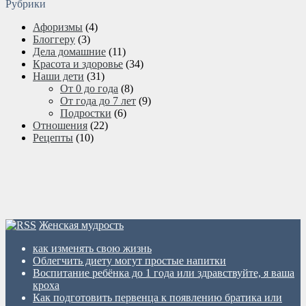
Рубрики
Афоризмы
(4)
Блоггеру
(3)
Дела домашние
(11)
Красота и здоровье
(34)
Наши дети
(31)
От 0 до года
(8)
От года до 7 лет
(9)
Подростки
(6)
Отношения
(22)
Рецепты
(10)
Женская мудрость
как изменять свою жизнь
Облегчить диету могут простые напитки
Воспитание ребёнка до 1 года или здравствуйте, я ваша
кроха
Как подготовить первенца к появлению братика или