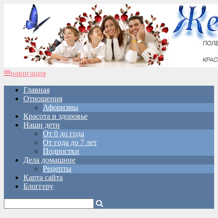
навигация
Главная
Отношения
Афоризмы
Красота и здоровье
Наши дети
От 0 до года
От года до 7 лет
Подростки
Дела домашние
Рецепты
Карта сайта
Блоггеру