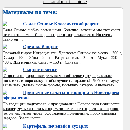
data-ad-format="auto">
Материалы по теме:
Салат Оливье Классический рецепт
Салат Оливье любим всеми нами. Конечно, готовим мы этот салат
не только на Новый год, а и просто, когда захочется. Но очень
давно он ...
Ореховый пирог
Ореховый пирог Ингредиенты: Для теста: Сливочное масло – 200 г,
Сахар – 100 г, Яйца – 2 шт., Разрыхлитель – 2 ч. л., Мука – 350-
400 г, Для начинки: Сахар – 150 г, Сливки ...
Сырное печенье
Сырки и маргарин натереть на мелкой терке (предварительно
поставить в морозилку, чтобы лучше натирались). Добавить муку,
вымешать. Делать любые формы, посыпать сахаром и выпекать ...
Привычные салаты и гарниры в Новогоднем
оформлении
По традиции подготовка к празднованию Нового года начинается
заранее, чуть ли не за месяц. Начинается все с приятных покупок,
потом наступает черед оформления помещений, продумывания
нарядов. Завершается ...
Картофель, печеный в сухарях